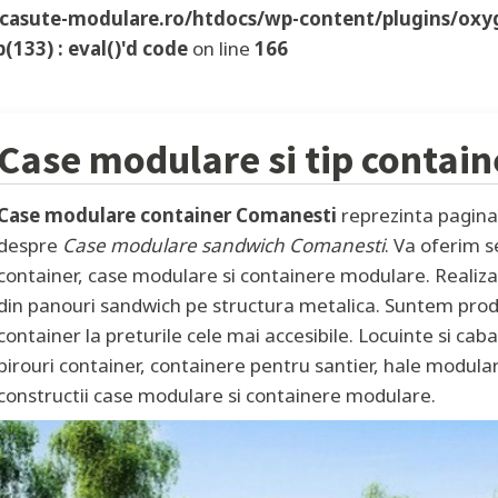
casute-modulare.ro/htdocs/wp-content/plugins/ox
133) : eval()'d code
on line
166
Case modulare si tip contai
Case modulare container Comanesti
reprezinta pagina 
despre
Case modulare sandwich Comanesti
. Va oferim s
container, case modulare si containere modulare. Realiz
din panouri sandwich pe structura metalica. Suntem prod
container la preturile cele mai accesibile. Locuinte si c
birouri container, containere pentru santier, hale modul
constructii case modulare si containere modulare.