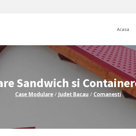
Acasa
re Sandwich si Containe
Case Modulare
/
Judet
Bacau
/
Comanesti