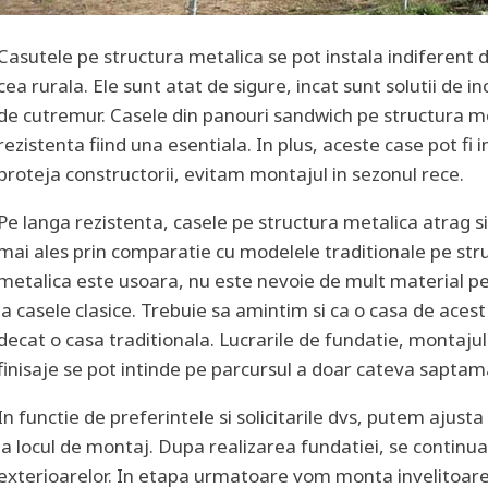
Casutele pe structura metalica se pot instala indiferent de
cea rurala. Ele sunt atat de sigure, incat sunt solutii de in
de cutremur. Casele din panouri sandwich pe structura met
rezistenta fiind una esentiala. In plus, aceste case pot fi 
proteja constructorii, evitam montajul in sezonul rece.
Pe langa rezistenta, casele pe structura metalica atrag si 
mai ales prin comparatie cu modelele traditionale pe stru
metalica este usoara, nu este nevoie de mult material p
la casele clasice. Trebuie sa amintim si ca o casa de aces
decat o casa traditionala. Lucrarile de fundatie, montajul st
finisaje se pot intinde pe parcursul a doar cateva saptam
In functie de preferintele si solicitarile dvs, putem ajust
la locul de montaj. Dupa realizarea fundatiei, se continua
exterioarelor. In etapa urmatoare vom monta invelitoare 