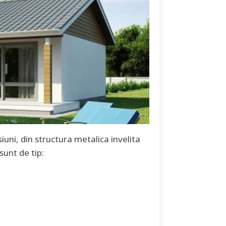
iuni, din structura metalica invelita
sunt de tip: